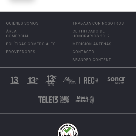
QUIÉNES SOMOS
TRABAJA CON NOSOTROS
ÁREA
CERTIFICADO DE
COMERCIAL
HONORARIOS 2012
POLÍTICAS COMERCIALES
MEDICIÓN ANTENAS
PROVEEDORES
CONTACTO
BRANDED CONTENT