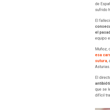
de Españ
sufrido 
El fallec
consecu
el pasad
equipo e
Muñoz, 
esa carr
sutura
,
Asturias.
El direc
antibió
que se l
difícil t