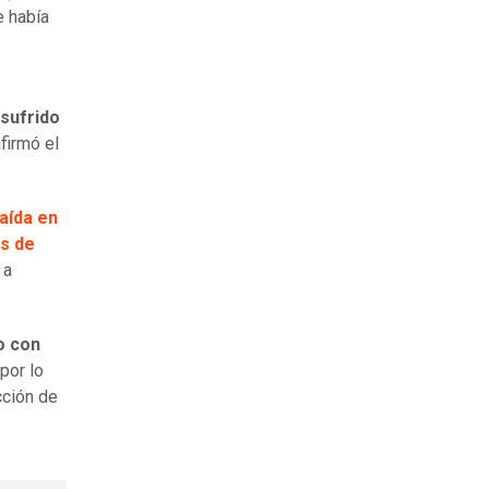
 había
sufrido
afirmó el
caída en
os de
 a
o con
por lo
cción de