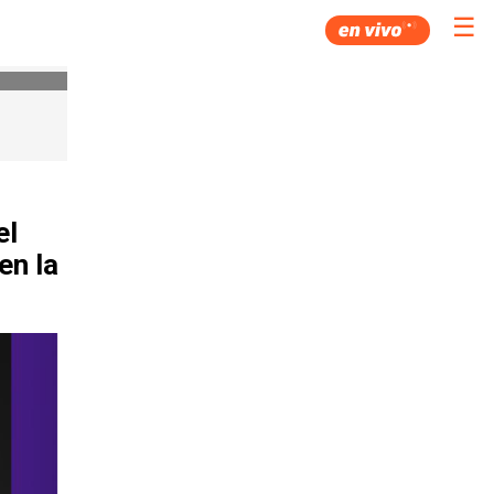
☰
el
en la