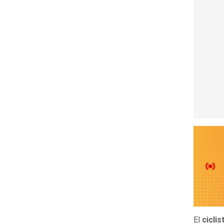
El
cicli