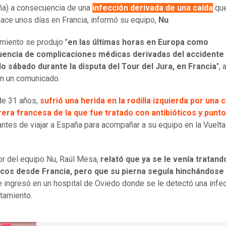
a) a consecuencia de una
infección derivada de una caída
que
hace unos días en Francia, informó su equipo,
Nu
.
imiento se produjo "
en las últimas horas en Europa como
encia de complicaciones médicas derivadas del accidente 
o sábado durante la disputa del Tour del Jura, en Francia
", 
n un comunicado.
de 31 años,
sufrió una herida en la rodilla izquierda por una 
era francesa de la que fue tratado con antibióticos y punt
 antes de viajar a España para acompañar a su equipo en la Vuelta
tor del equipo Nu, Raúl Mesa,
relató que ya se le venía tratand
ticos desde Francia, pero que su pierna seguía hinchándose
e ingresó en un hospital de Oviedo donde se le detectó una infe
ratamiento.