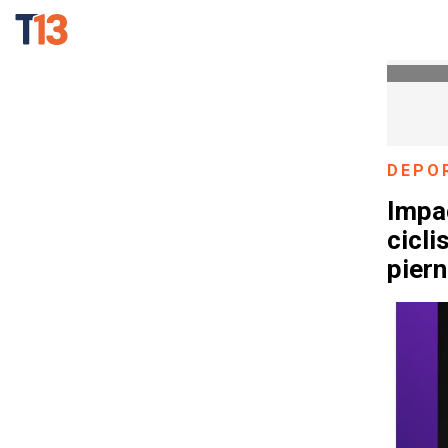
DEPO
Impa
cicli
pier