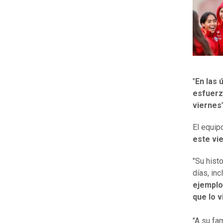
"
En las 
esfuerz
viernes
El equipo
este vi
"Su hist
días, in
ejemplo
que lo v
"A su fa