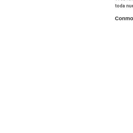
toda nu
Conmoc