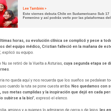
Lee También >
Este viernes debuta Chile en Sudamericano Sub 17
Femenino y así podrás verlo por las plataformas del
últimas horas, su evolución clínica se complicó y pese a tod
os del equipo médico, Cristian falleció en la mañana de est
", explicó su equipo.
 Nu se retiró de la Vuelta a Asturias,
cuya segunda etapa se d
ernes
.
oria no queda aquí y nos recuerda que los sueños se pedalean t
cluso cuando la ruta se pone cuesta arriba.
Nos quedamos con s
, sus metas cumplidas y la inspiración que dejó en cada pe
io subirse a la bici
", expresó el elenco.
milia, amigos y a quienes lo admiraron de cerca o de lejos,
les e