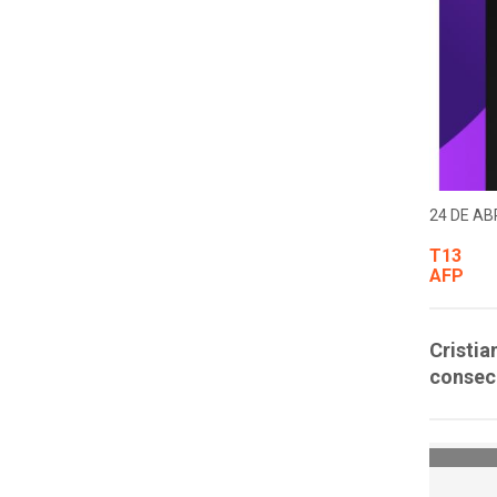
24 DE ABR
T13
AFP
Cristia
consecu