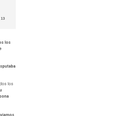
 13
os los
e
isputaba
odos los
u
rsona
nviamos