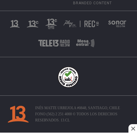
BRANDED CONTENT
INÉS MATTE URREJOLA #0848, SANTIAGO, CHILE
FONO (562) 2 251 4000 © TODOS LOS DERECHOS
RESERVADOS. 13.CL