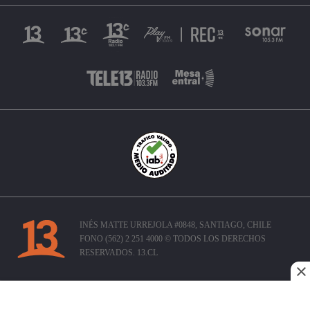
INÉS MATTE URREJOLA #0848, SANTIAGO, CHILE
FONO (562) 2 251 4000 © TODOS LOS DERECHOS
RESERVADOS. 13.CL