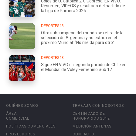
Goles de U. Católica 2-0 Cobresal EN VIVO:
Resumen, VIDEOS y resultado del partido de
la Liga de Primera 2026
DEPORTES13
Otro subcampeón del mundo se retira de la
selección de Argentina y no estará en el
próximo Mundial: “No me da para otro”
DEPORTES13
Sigue EN VIVO el segundo partido de Chile en
el Mundial de Voley Femenino Sub 17
QUIÉNES SOMOS
TRABAJA CON NOSOTROS
ÁREA
CERTIFICADO DE
COMERCIAL
HONORARIOS 2012
POLÍTICAS COMERCIALES
MEDICIÓN ANTENAS
PROVEEDORES
CONTACTO