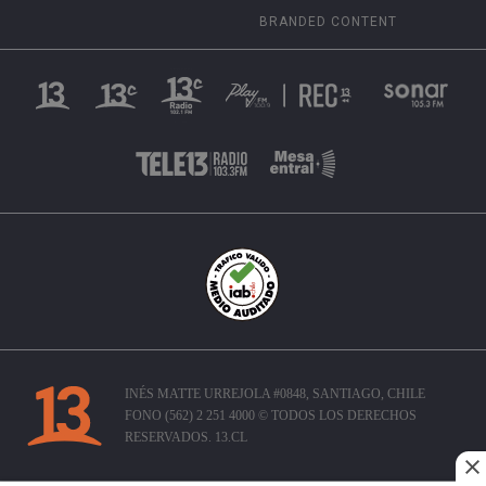
BRANDED CONTENT
INÉS MATTE URREJOLA #0848, SANTIAGO, CHILE
FONO (562) 2 251 4000 © TODOS LOS DERECHOS
RESERVADOS. 13.CL