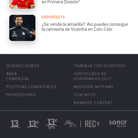
en Primera División"
DEPORTES13
¿Se vende la amarilla?: Así puedes conseguir
la camiseta de Vozinha en Colo-Colo
QUIÉNES SOMOS
TRABAJA CON NOSOTROS
ÁREA
CERTIFICADO DE
COMERCIAL
HONORARIOS 2012
POLÍTICAS COMERCIALES
MEDICIÓN ANTENAS
PROVEEDORES
CONTACTO
BRANDED CONTENT