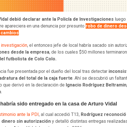
idal debió declarar ante la Policía de Investigaciones
luego
e apareciera en una denuncia por presunto
robo de dinero des
 cambios
.
 investigación
, el entonces jefe de local habría sacado sin autor
lones desde la empresa
, de los cuales $50 millones terminaro
el futbolista de Colo Colo.
cia fue presentada por el dueño del local tras detectar
inconsis
adratura del total de la caja fuerte
. Ahí se descubrió un faltan
io que derivó en la declaración de
Ignacio Rodríguez Beltramin
a.
habría sido entregado en la casa de Arturo Vidal
stimonio ante la PDI
, al cual accedió T13,
Rodríguez reconoció
 dinero sin autorización
y detalló distintas entregas realizada