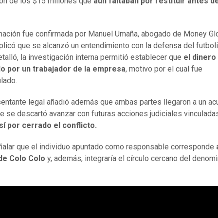
ón de los $15 millones que
aún faltaban por restituir antes d
mación fue confirmada por Manuel Umaña, abogado de Money Glo
plicó que se alcanzó un entendimiento con la defensa del futboli
talló, la investigación interna permitió establecer que
el dinero
do por un trabajador de la empresa
, motivo por el cual fue
lado.
sentante legal añadió además que ambas partes llegaron a un ac
ue se descartó avanzar con futuras acciones judiciales vinculadas
í por cerrado el conflicto.
alar que el individuo apuntado como responsable corresponde
de Colo Colo
y, además, integraría el círculo cercano del denom