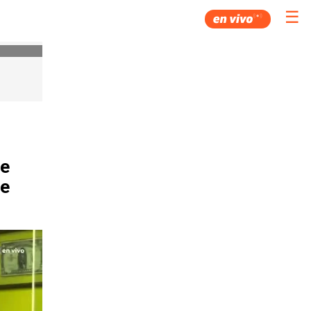
☰
de
de