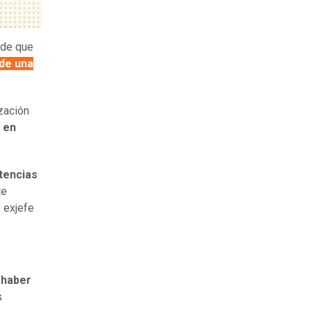
 de que
de una
ización
n
en
tencias
te
, exjefe
 haber
s