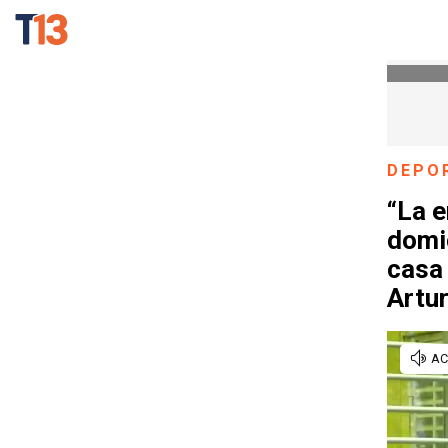
DEPO
“La e
domic
casa
Artur