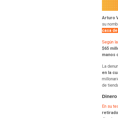
Arturo V
su nombr
casa de
Según la
$65 mil
manos d
La denun
en la cu
millonar
de tiend
Dinero 
En su te
retirado