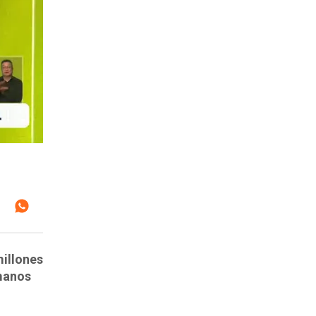
millones
 manos