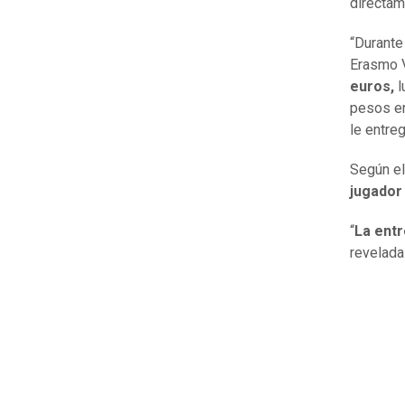
directam
“Durante
Erasmo 
euros,
l
pesos en
le entre
Según el
jugador
“
La entr
revelada