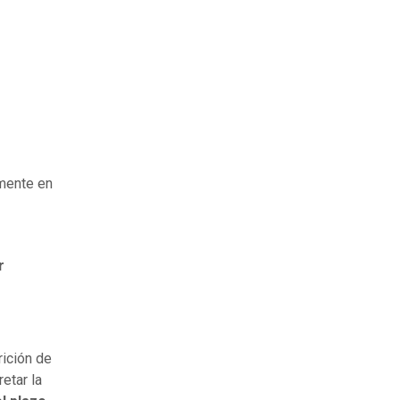
lmente en
r
rición de
etar la