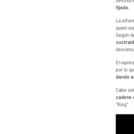
devoluci
fijado.
La infor
quien ex
Según de
sustraí
desvincu
El repre
por lo q
dando as
Cabe señ
cadete 
“King”.