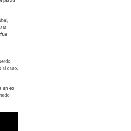
el plazo
bal,
sta.
 fue
uerdo,
 al caso,
a un ex
inado