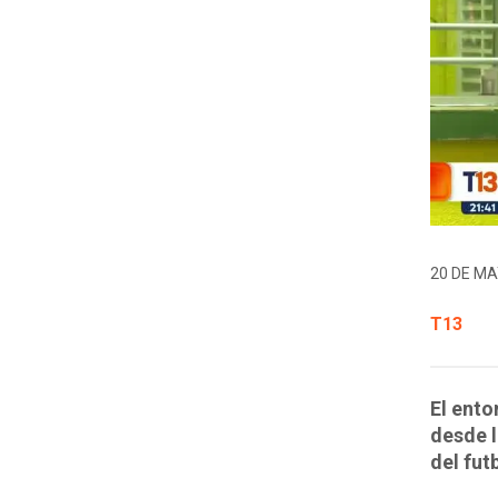
20 DE MA
T13
El ento
desde l
del fut