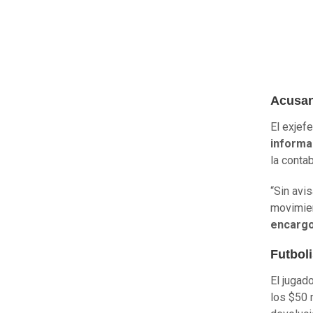
Acusan
El exjef
informa
la conta
“Sin avi
movimien
encargo
Futboli
El jugad
los $50 