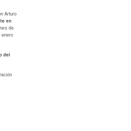
n Arturo
te en
ones de
e enero
o del
aración