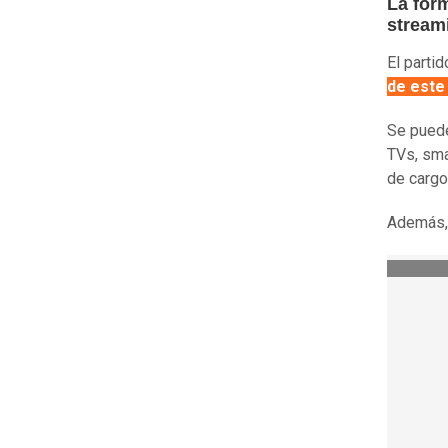
La for
stream
El parti
de este
Se pued
TVs, sma
de cargo
Además, 