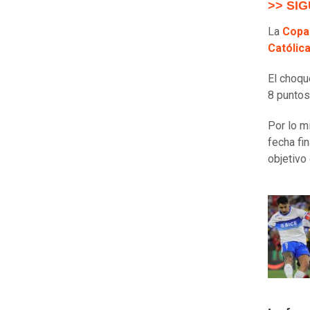
>> SIG
La
Copa
Católic
El choqu
8 puntos
Por lo 
fecha fi
objetivo