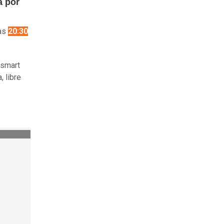
a por
las
20:30
 smart
, libre