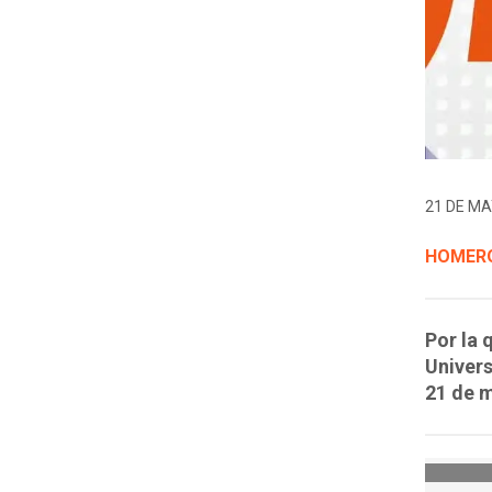
21 DE MA
HOMERO
Por la 
Univers
21 de 