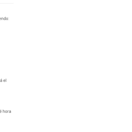
iendo:
á el
é hora