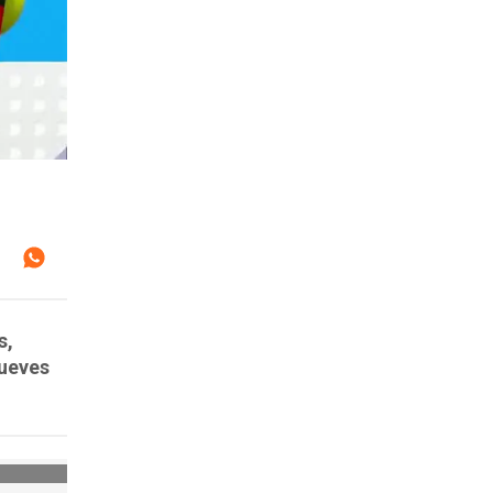
s,
jueves