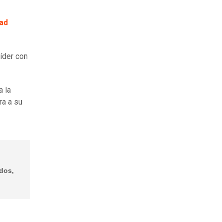
ad
líder con
a la
ra a su
ados,