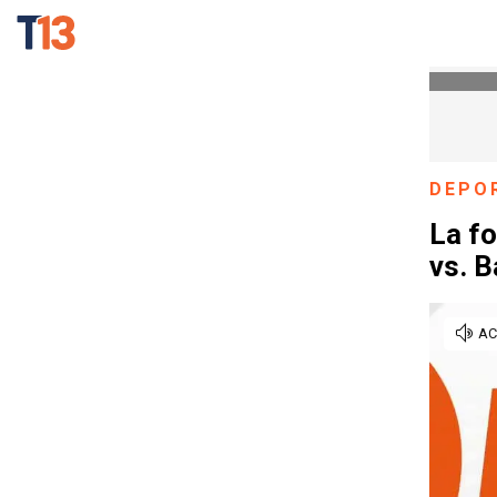
DEPO
La f
vs. 