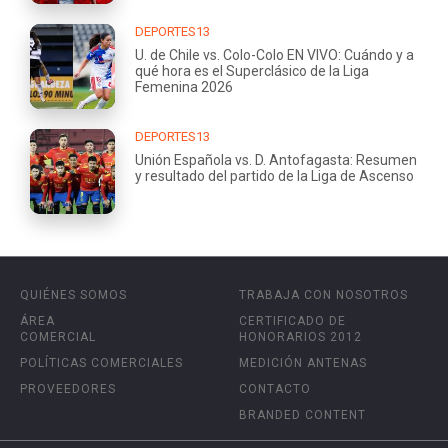
DEPORTES13
U. de Chile vs. Colo-Colo EN VIVO: Cuándo y a
qué hora es el Superclásico de la Liga
Femenina 2026
DEPORTES13
Unión Española vs. D. Antofagasta: Resumen
y resultado del partido de la Liga de Ascenso
QUIÉNES SOMOS
TRABAJA CON NOSOTROS
ÁREA
CERTIFICADO DE
COMERCIAL
HONORARIOS 2012
POLÍTICAS COMERCIALES
MEDICIÓN ANTENAS
PROVEEDORES
CONTACTO
BRANDED CONTENT