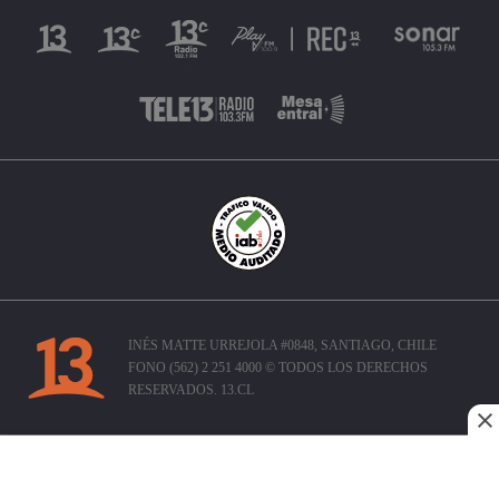
INÉS MATTE URREJOLA #0848, SANTIAGO, CHILE
FONO (562) 2 251 4000 © TODOS LOS DERECHOS
RESERVADOS. 13.CL