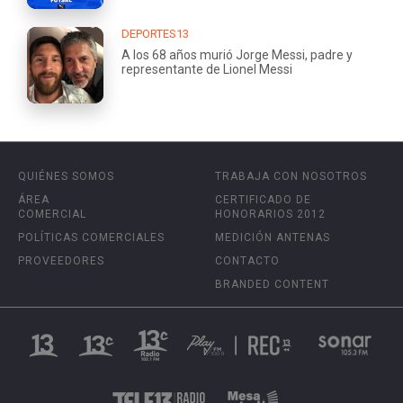
DEPORTES13
A los 68 años murió Jorge Messi, padre y
representante de Lionel Messi
QUIÉNES SOMOS
TRABAJA CON NOSOTROS
ÁREA
CERTIFICADO DE
COMERCIAL
HONORARIOS 2012
POLÍTICAS COMERCIALES
MEDICIÓN ANTENAS
PROVEEDORES
CONTACTO
BRANDED CONTENT