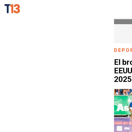
DEPO
El br
EEUU
2025