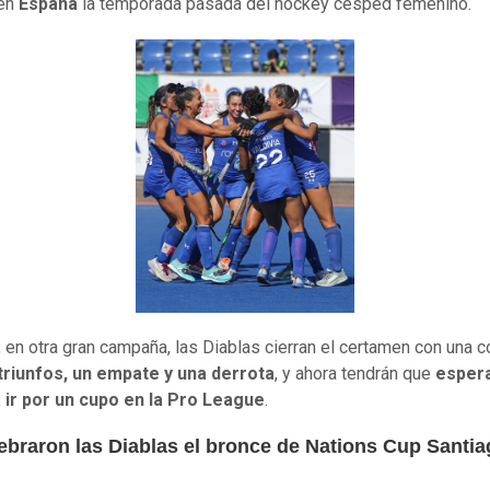
 en
España
la temporada pasada del hockey césped femenino.
, en otra gran campaña, las Diablas cierran el certamen con una 
triunfos, un empate y una derrota
, y ahora tendrán que
espera
 ir por un cupo en la Pro League
.
lebraron las Diablas el bronce de Nations Cup Santi