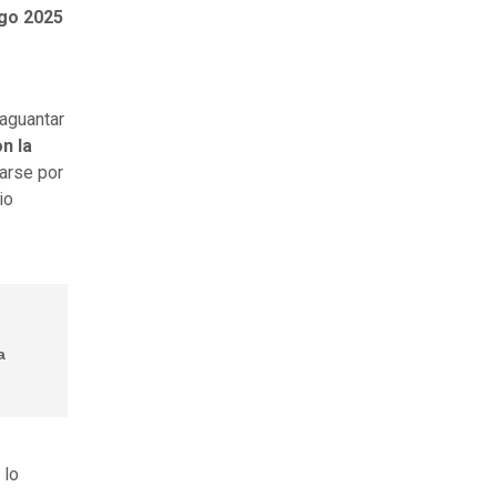
ago 2025
 aguantar
n la
darse por
io
a
 lo