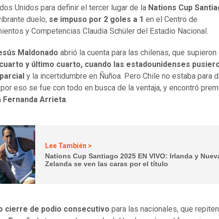
dos Unidos para definir el tercer lugar de la
Nations Cup Santi
vibrante duelo,
se impuso por 2 goles a 1
en el Centro de
ientos y Competencias Claudia Schüler del Estadio Nacional.
esús Maldonado
abrió la cuenta para las chilenas, que supieron
cuarto y último cuarto, cuando las estadounidenses pusiero
parcial
y la incertidumbre en Ñuñoa. Pero Chile no estaba para 
 por eso se fue con todo en busca de la ventaja, y encontró prem
a
Fernanda Arrieta
.
Lee También >
Nations Cup Santiago 2025 EN VIVO: Irlanda y Nuev
Zelanda se ven las caras por el título
 cierre de podio consecutivo
para las nacionales, que repiten