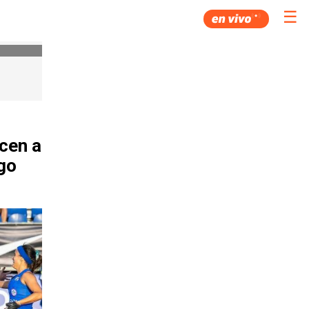
☰
ncen a
go