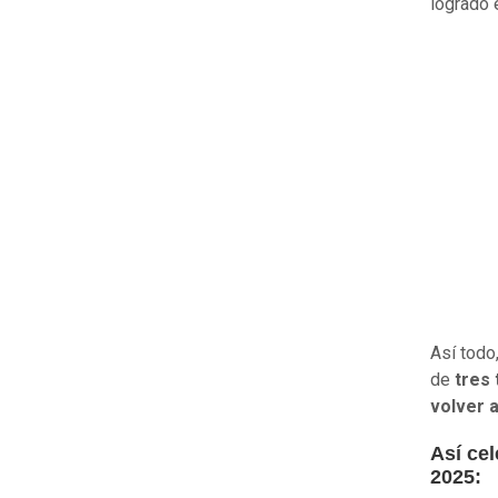
logrado
Así todo
de
tres 
volver a
Así ce
2025: