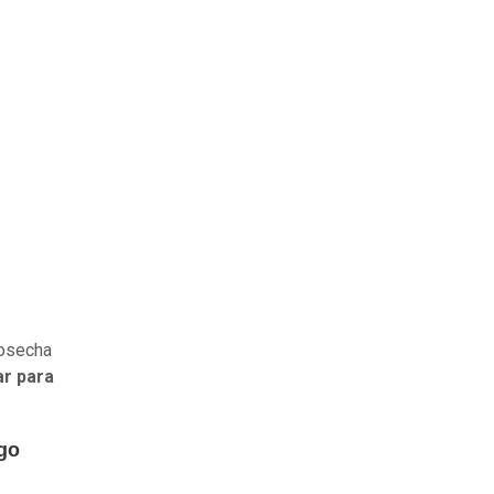
cosecha
r para
ago