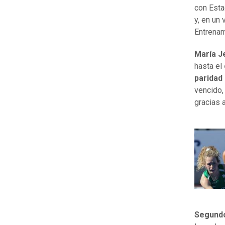
con Esta
y, en un 
Entrenam
María J
hasta el
paridad 
vencido,
gracias 
Segundo