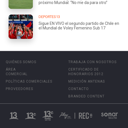
próximo Mundial: “No me da para otro”
DEPORTES13
Sigue EN VIVO el segundo partido de Chile en
el Mundial de Voley Femenino Sub 17
QUIÉNES SOMOS
TRABAJA CON NOSOTROS
ÁREA
CERTIFICADO DE
COMERCIAL
HONORARIOS 2012
POLÍTICAS COMERCIALES
MEDICIÓN ANTENAS
PROVEEDORES
CONTACTO
BRANDED CONTENT