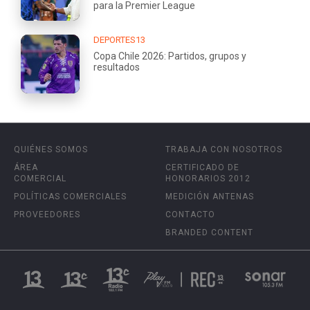
para la Premier League
DEPORTES13
Copa Chile 2026: Partidos, grupos y
resultados
QUIÉNES SOMOS
TRABAJA CON NOSOTROS
ÁREA
CERTIFICADO DE
COMERCIAL
HONORARIOS 2012
POLÍTICAS COMERCIALES
MEDICIÓN ANTENAS
PROVEEDORES
CONTACTO
BRANDED CONTENT