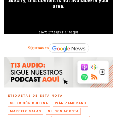
Síguenos en
ETIQUETAS DE ESTA NOTA
SELECCIÓN CHILENA
IVÁN ZAMORANO
MARCELO SALAS
NELSON ACOSTA