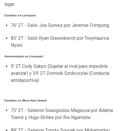
lugar.
Cambios en Liverpool
76' 2T - Salió Joe Gomez por Jeremie Frimpong
85' 2T - Salió Ryan Gravenberch por Treymaurice
Nyoni
Amonestados en Liverpool:
9' 2T Cody Gakpo (Sujetar al rival para impedirle
avanzar) y 39' 2T Dominik Szoboszlai (Conducta
antideportiva)
Cambios en West Ham United
75' 2T - Salieron Soungoutou Magassa por Adama
Traoré y Hugo Ekitike por Rio Ngumoha
89' 2T - Salieron Tomás Soucek por Mohamadou