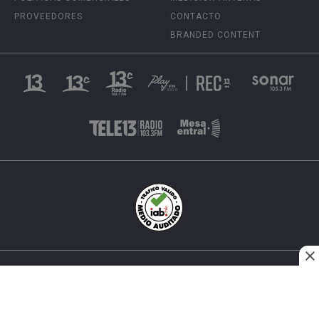
PROVEEDORES
CONTACTO
BRANDED CONTENT
INÉS MATTE URREJOLA #0848, SANTIAGO, CHILE
FONO (562) 2 251 4000 © TODOS LOS DERECHOS
RESERVADOS. 13.CL