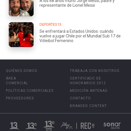
A los 68 años murió Jorge Messi, padre y
representante de Lionel Messi
DEPORTES13
Se enfrentará a Estados Unidos: cuándo
vuelve a jugar Chile por el Mundial Sub 17 de
Vóleibol Femenino
QUIÉNES SOMOS
TRABAJA CON NOSOTROS
ÁREA
CERTIFICADO DE
COMERCIAL
HONORARIOS 2012
POLÍTICAS COMERCIALES
MEDICIÓN ANTENAS
PROVEEDORES
CONTACTO
BRANDED CONTENT