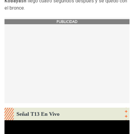
Kobayash
llegó cuatro segundos después y se quedó con
el bronce.
PUBLICIDAD
Señal T13 En Vivo