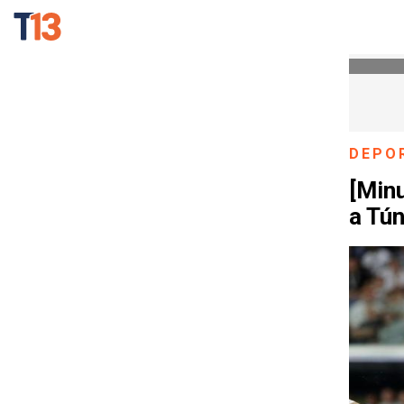
DEPO
[Minu
a Tú