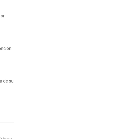
por
ención
a de su
é hora