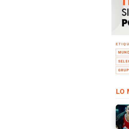
ETIQ
MUND
SELE
GRUP
LO 