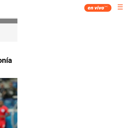
☰
onía