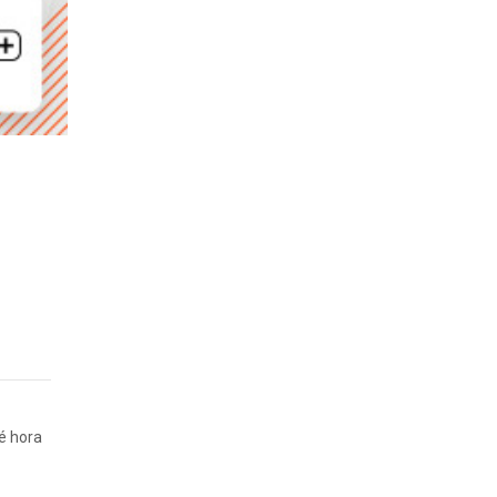
é hora