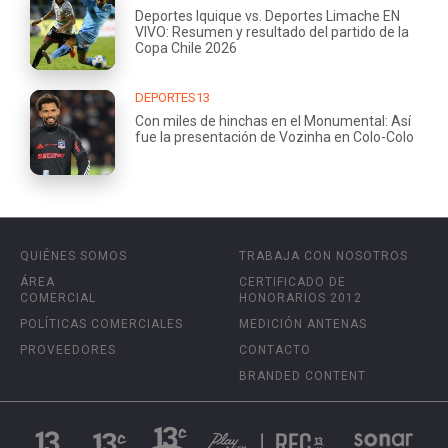
Deportes Iquique vs. Deportes Limache EN
VIVO: Resumen y resultado del partido de la
Copa Chile 2026
DEPORTES13
Con miles de hinchas en el Monumental: Así
fue la presentación de Vozinha en Colo-Colo
QUIÉNES SOMOS
TRABAJA CON NOSOTROS
ÁREA
CERTIFICADO DE
COMERCIAL
HONORARIOS 2012
POLÍTICAS COMERCIALES
MEDICIÓN ANTENAS
PROVEEDORES
CONTACTO
BRANDED CONTENT