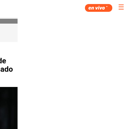
☰
de
tado