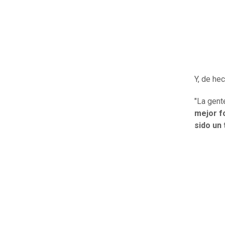
Y, de he
"La gent
mejor f
sido un