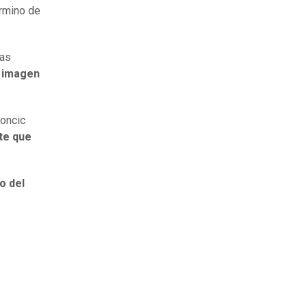
érmino de
las
a imagen
Doncic
te que
o del