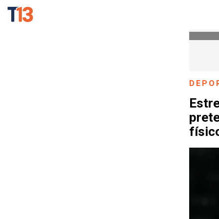
DEPO
Estre
pret
físic