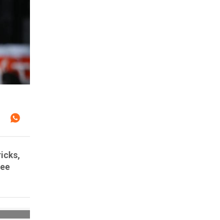
icks,
kee