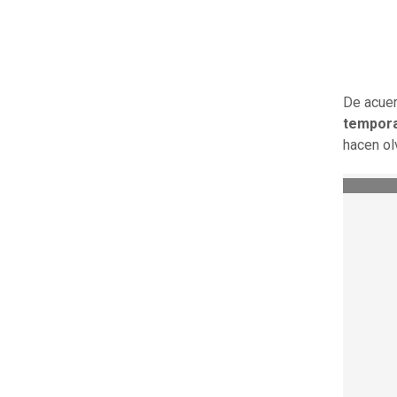
De acuer
tempora
hacen olv