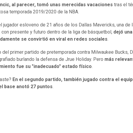
ncic, al parecer, tomó unas merecidas vacaciones
tras el t
ultosa temporada 2019/2020 de la NBA.
l jugador esloveno de 21 años de los Dallas Mavericks, una de 
s con presente y futuro dentro de la liga de básquetbol,
dejó un
idamente se convirtió en viral en redes sociales
.
 del primer partido de pretemporada contra Milwaukee Bucks, 
grafiado burlando la defensa de Jrue Holiday. Pero
más relevan
miento fue su "inadecuado" estado físico
.
raste?
En el segundo partido, también jugado contra el equip
 el base anotó 27 puntos
.