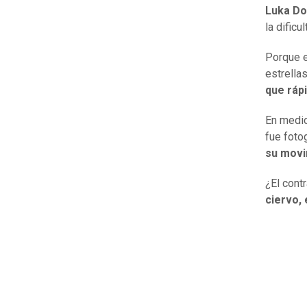
Luka Do
la dific
Porque e
estrella
que ráp
En medio
fue foto
su movi
¿El cont
ciervo,