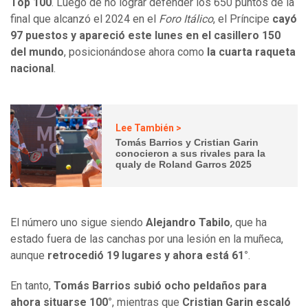
Top 100
. Luego de no lograr defender los 650 puntos de la
final que alcanzó el 2024 en el
Foro Itálico
, el Príncipe
cayó
97 puestos y apareció este lunes en el casillero 150
del mundo
, posicionándose ahora como
la cuarta raqueta
nacional
.
Lee También >
Tomás Barrios y Cristian Garin
conocieron a sus rivales para la
qualy de Roland Garros 2025
El número uno sigue siendo
Alejandro Tabilo
, que ha
estado fuera de las canchas por una lesión en la muñeca,
aunque
retrocedió 19 lugares y ahora está 61°
.
En tanto,
Tomás Barrios subió ocho peldaños para
ahora situarse 100°
, mientras que
Cristian Garin escaló