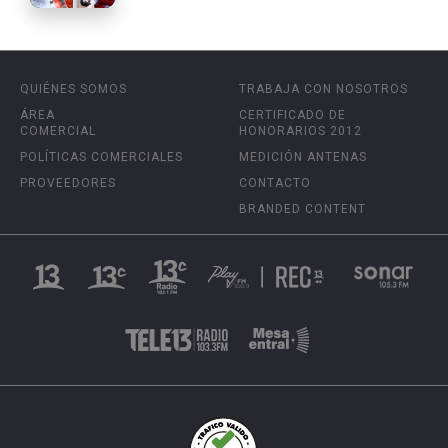
QUIÉNES SOMOS
TRABAJA CON NOSOTROS
ÁREA
CERTIFICADO DE
COMERCIAL
HONORARIOS 2012
POLÍTICAS COMERCIALES
MEDICIÓN ANTENAS
PROVEEDORES
CONTACTO
BRANDED CONTENT