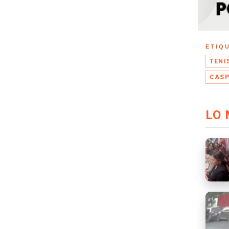
ETIQ
TENI
CASP
LO 