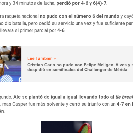
1 hora y 34 minutos de lucha,
perdió por 4-6 y 6(4)-7
.
ra raqueta nacional
no pudo con el número 6 del mundo
y cay
no dio batalla, pero cedió su servicio una vez y fue suficiente pa
llevara el primer parcial por
4-6
.
Lee También >
Cristian Garin no pudo con Felipe Meligeni Alves y 
despidió en semifinales del Challenger de Mérida
gundo,
Ale se plantó de igual a igual llevando todo al
tie brea
, mas Casper fue más solvente y cerró su triunfo con un
4-7 en 
ón
.