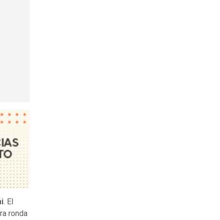
i
. El
era ronda