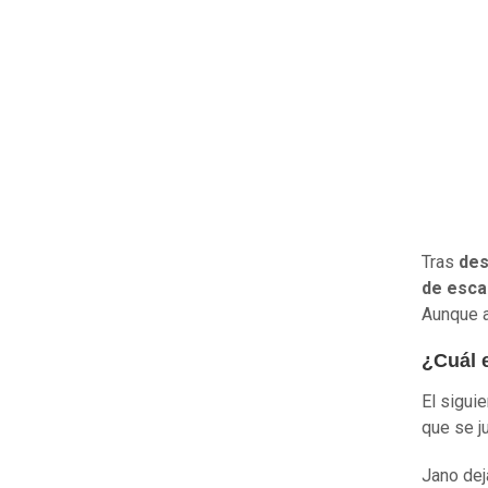
Tras
des
de esca
Aunque a
¿Cuál 
El sigui
que se j
Jano dej