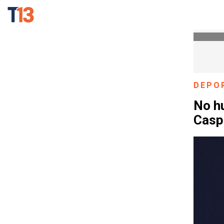
DEPO
No h
Casp