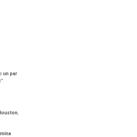
be
un par
°.
Houston
,
ermina