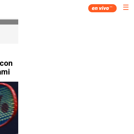
☰
 con
ami