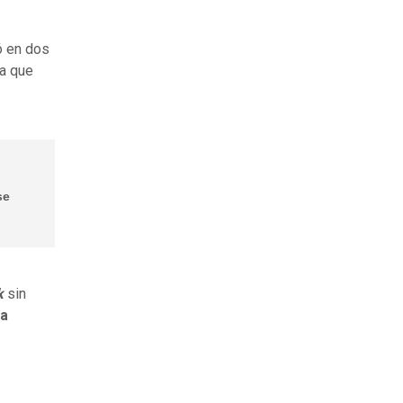
ó en dos
ra que
se
k
sin
la