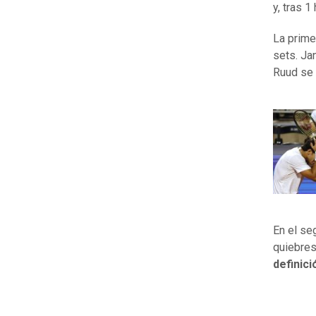
y, tras 
La prime
sets. Ja
Ruud se 
En el se
quiebres
definici