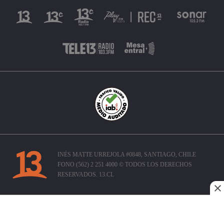
INÉS MATTE URREJOLA #0848, SANTIAGO, CHILE
FONO (562) 2 251 4000 © TODOS LOS DERECHOS
RESERVADOS. 13.CL