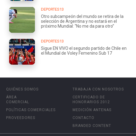
DEPORTES13
Otro subcampeón del mundo se retira de la
selección de Argentina y no estará en el
próximo Mundial: “No me da para otro”
DEPORTES13
Sigue EN VIVO el segundo partido de Chile en
el Mundial de Voley Femenino Sub 17
QUIÉNES SOMOS
TRABAJA CON NOSOTROS
ÁREA
CERTIFICADO DE
COMERCIAL
HONORARIOS 2012
POLÍTICAS COMERCIALES
MEDICIÓN ANTENAS
PROVEEDORES
CONTACTO
BRANDED CONTENT