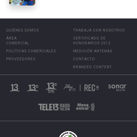
QUIÉNES SOMOS
TRABAJA CON NOSOTROS
ÁREA
CERTIFICADO DE
COMERCIAL
HONORARIOS 2012
POLÍTICAS COMERCIALES
MEDICIÓN ANTENAS
PROVEEDORES
CONTACTO
BRANDED CONTENT