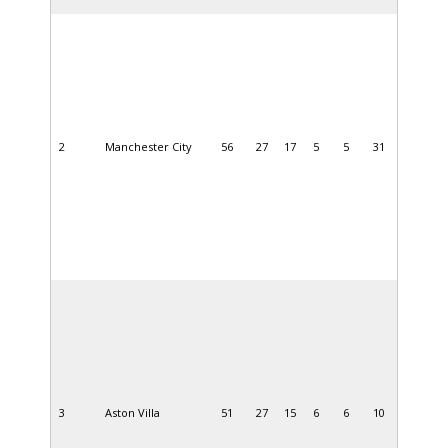
2
Manchester City
56
27
17
5
5
31
3
Aston Villa
51
27
15
6
6
10