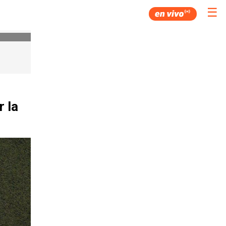
☰
 la