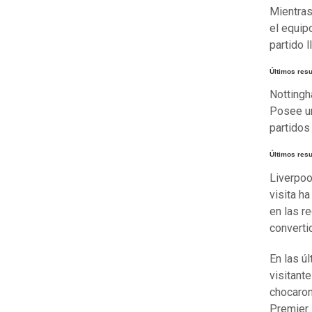
Mientras 
el equip
partido 
Últimos resu
Nottingh
Posee un
partidos
Últimos resu
Liverpoo
visita h
en las r
converti
En las úl
visitante
chocaron
Premier 