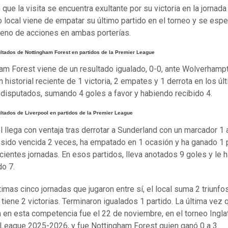
que la visita se encuentra exultante por su victoria en la jornada 
o local viene de empatar su último partido en el torneo y se espe
lleno de acciones en ambas porterías.
ltados de Nottingham Forest en partidos de la Premier League
am Forest viene de un resultado igualado, 0-0, ante Wolverhamp
 historial reciente de 1 victoria, 2 empates y 1 derrota en los úl
 disputados, sumando 4 goles a favor y habiendo recibido 4.
ltados de Liverpool en partidos de la Premier League
l llega con ventaja tras derrotar a Sunderland con un marcador 1 a
a sido vencida 2 veces, ha empatado en 1 ocasión y ha ganado 1 
ecientes jornadas. En esos partidos, lleva anotados 9 goles y le 
do 7.
timas cinco jornadas que jugaron entre sí, el local suma 2 triunfos
 tiene 2 victorias. Terminaron igualados 1 partido. La última vez 
 en esta competencia fue el 22 de noviembre, en el torneo Inglat
League 2025-2026, y fue Nottingham Forest quien ganó 0 a 3.