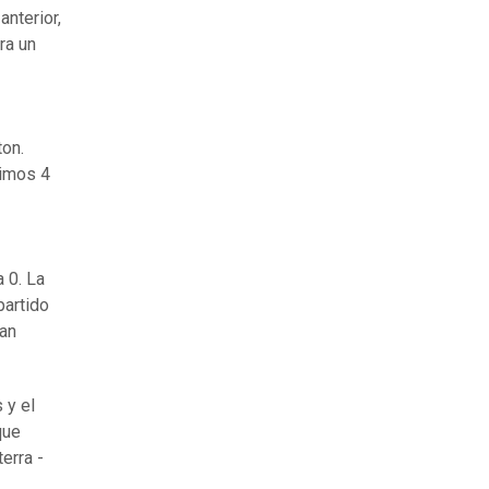
anterior,
ra un
ton.
timos 4
 0. La
partido
han
 y el
que
erra -