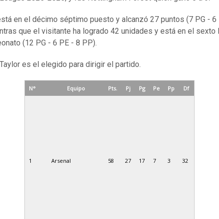
 está en el décimo séptimo puesto y alcanzó 27 puntos (7 PG - 6
ntras que el visitante ha logrado 42 unidades y está en el sexto 
onato (12 PG - 6 PE - 8 PP).
aylor es el elegido para dirigir el partido.
N°
Equipo
Pts.
Pj
Pg
Pe
Pp
Df
1
Arsenal
58
27
17
7
3
32