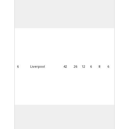
6
Liverpool
42
26
12
6
8
6