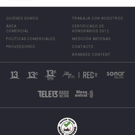
QUIÉNES SOMOS
TRABAJA CON NOSOTROS
ÁREA
CERTIFICADO DE
COMERCIAL
HONORARIOS 2012
POLÍTICAS COMERCIALES
MEDICIÓN ANTENAS
PROVEEDORES
CONTACTO
BRANDED CONTENT