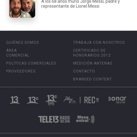
A los 68 años murió Jorge Messi, padre y
representante de Lionel Messi
QUIÉNES SOMOS
TRABAJA CON NOSOTROS
ÁREA
CERTIFICADO DE
COMERCIAL
HONORARIOS 2012
POLÍTICAS COMERCIALES
MEDICIÓN ANTENAS
PROVEEDORES
CONTACTO
BRANDED CONTENT