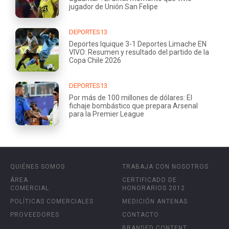
jugador de Unión San Felipe
DEPORTES13
Deportes Iquique 3-1 Deportes Limache EN
VIVO: Resumen y resultado del partido de la
Copa Chile 2026
DEPORTES13
Por más de 100 millones de dólares: El
fichaje bombástico que prepara Arsenal
para la Premier League
QUIÉNES SOMOS
TRABAJA CON NOSOTROS
ÁREA
CERTIFICADO DE
COMERCIAL
HONORARIOS 2012
POLÍTICAS COMERCIALES
MEDICIÓN ANTENAS
PROVEEDORES
CONTACTO
BRANDED CONTENT