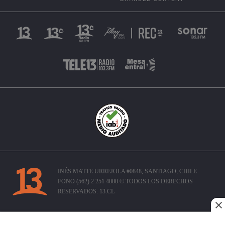
INÉS MATTE URREJOLA #0848, SANTIAGO, CHILE
FONO (562) 2 251 4000 © TODOS LOS DERECHOS
RESERVADOS. 13.CL