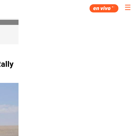
☰
ally