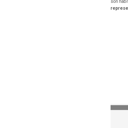
son habi
represen