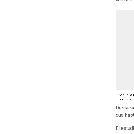
Según la 
otro gra
Destacar
que
hast
El estud