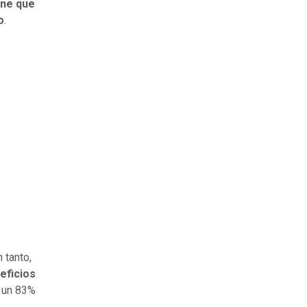
ene que
o
.
n tanto,
eficios
, un 83%