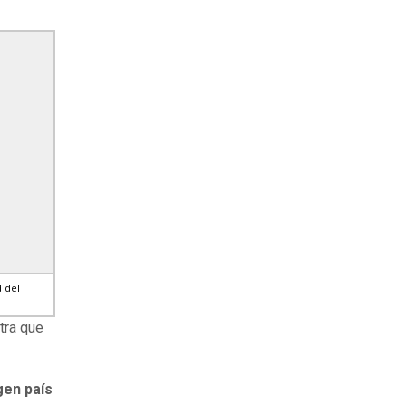
 del
tra que
gen país