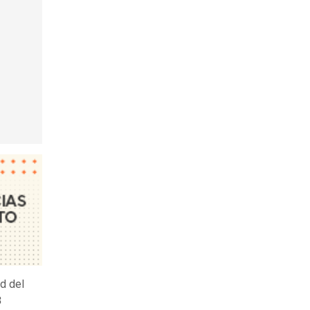
d del
3