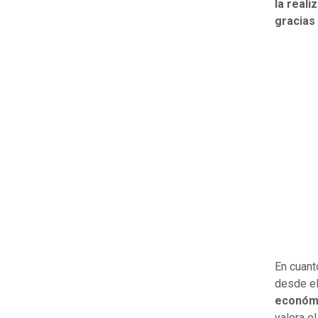
la reali
gracias
En cuant
desde el
económi
valora el