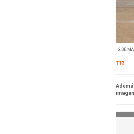
12 DE MA
T13
Además 
imagen 