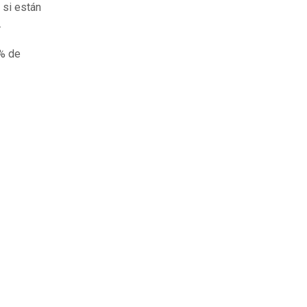
 si están
.
5% de