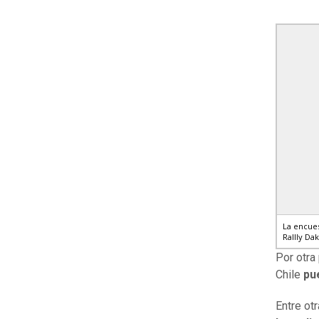
La encues
Rallly Dak
Por otra
Chile
pu
Entre ot