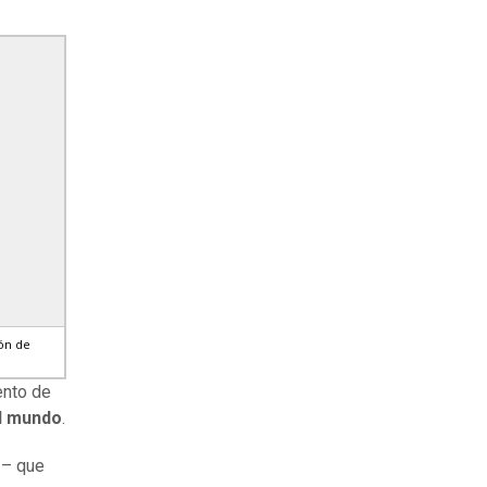
ión de
ento de
el mundo
.
 – que