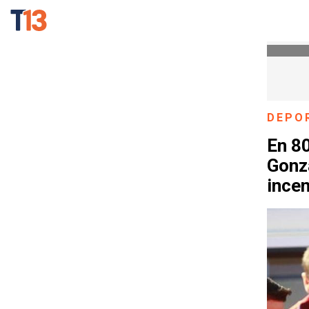
DEPO
En 8
Gonz
ince