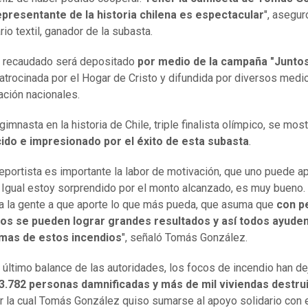
presentante de la historia chilena es espectacular
", asegur
io textil, ganador de la subasta.
o recaudado será depositado
por medio de la campaña "Junto
patrocinada por el Hogar de Cristo y difundida por diversos medi
ción nacionales.
gimnasta en la historia de Chile, triple finalista olímpico, se mos
ido e impresionado por el éxito de esta subasta
.
portista es importante la labor de motivación, que uno puede ap
. Igual estoy sorprendido por el monto alcanzado, es muy bueno.
a la gente a que aporte lo que más pueda, que asuma que
con p
os se pueden lograr grandes resultados y así todos ayude
timas de estos incendios
", señaló Tomás González.
 último balance de las autoridades, los focos de incendio han de
3.782 personas damnificadas y más de mil viviendas destru
r la cual Tomás González quiso sumarse al apoyo solidario con 