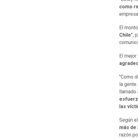
como re
empresar
El mont
Chile"
, 
comunica
El mejor 
agradec
"Como de
la gente
llamado 
esfuerz
las víc
Según el
más de 
razón po