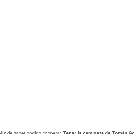
eliz de haber podido cooperar.
Tener la camiseta de Tomás G