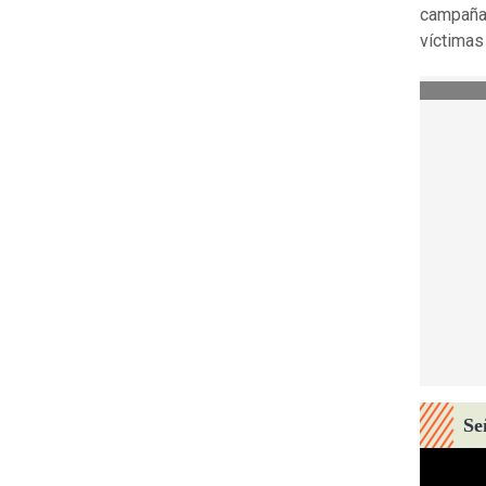
campaña 
víctimas
Se