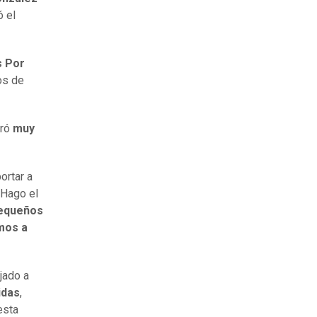
ó el
s Por
os de
tró
muy
ortar a
 Hago el
equeños
mos a
jado a
idas
,
esta