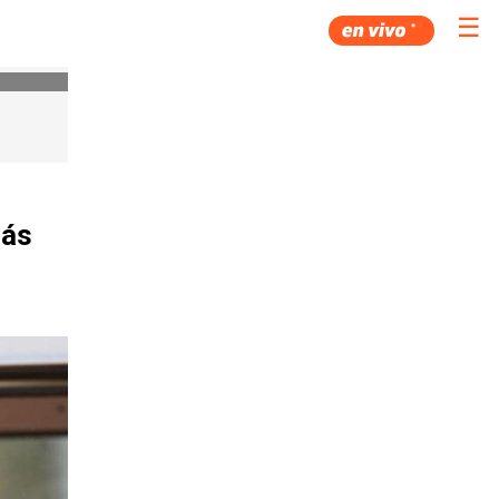
☰
más