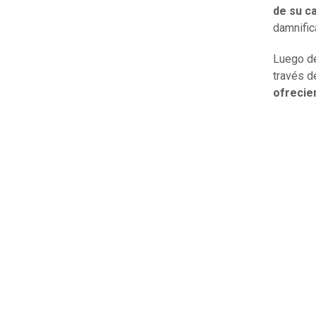
de su c
damnific
Luego de
través d
ofrecie