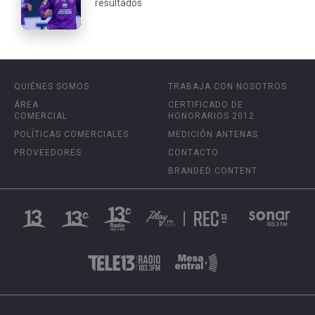
resultados
QUIÉNES SOMOS
TRABAJA CON NOSOTROS
ÁREA
CERTIFICADO DE
COMERCIAL
HONORARIOS 2012
POLÍTICAS COMERCIALES
MEDICIÓN ANTENAS
PROVEEDORES
CONTACTO
BRANDED CONTENT