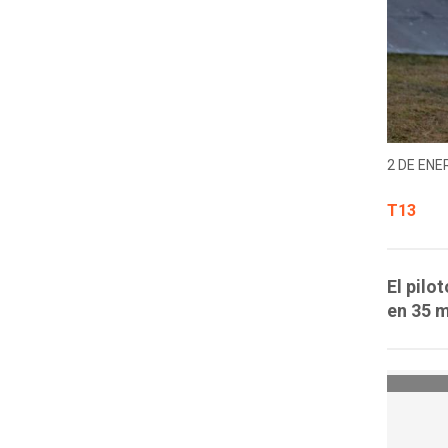
2 DE ENER
T13
El pilo
en 35 m