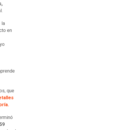
s,
l.
 la
cto en
ayo
omprende
os, que
etalles
oría.
erminó
 59