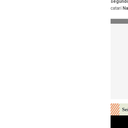
segund
catarí
Na
Se