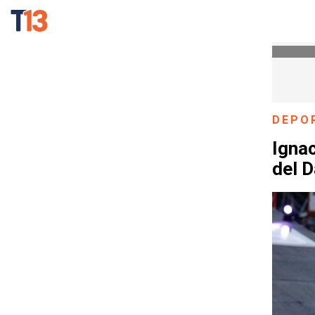
DEPO
Ignac
del 