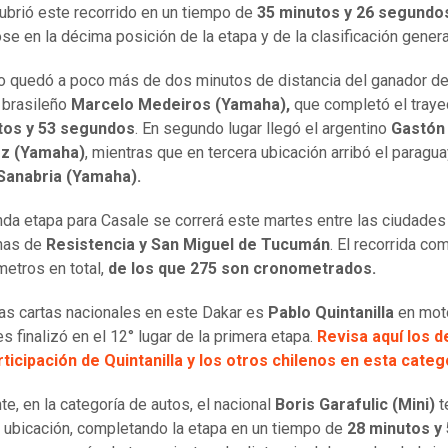
ubrió este recorrido en un tiempo de
35 minutos y 26 segundo
se en la décima posición de la etapa y de la clasificación genera
no quedó a poco más de dos minutos de distancia del ganador de
l brasileño
Marcelo Medeiros (Yamaha),
que completó el traye
tos y 53 segundos
. En segundo lugar llegó el argentino
Gastón
z (Yamaha)
, mientras que en tercera ubicación arribó el paragu
Sanabria (Yamaha).
da etapa para Casale se correrá este martes entre las ciudades
inas de
Resistencia y San Miguel de Tucumán
. El recorrida c
metros en total,
de los que 275 son cronometrados.
las cartas nacionales en este Dakar es
Pablo Quintanilla
en mot
s finalizó en el 12° lugar de la primera etapa.
Revisa aquí los d
rticipación de Quintanilla y los otros chilenos en esta categ
te, en la categoría de autos, el nacional
Boris Garafulic (Mini)
t
° ubicación, completando la etapa en un tiempo de
28 minutos y