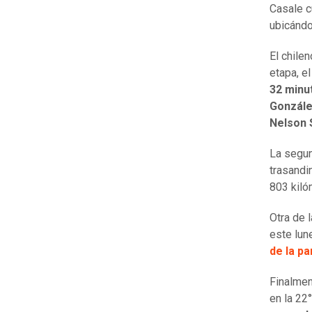
Casale c
ubicándo
El chile
etapa, e
32 minu
Gonzále
Nelson 
La segun
trasand
803 kiló
Otra de 
este lune
de la pa
Finalmen
en la 22