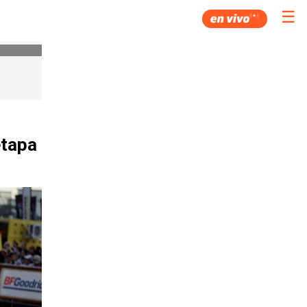
☰
etapa