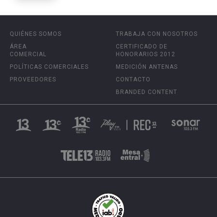
QUIÉNES SOMOS
TRABAJA CON NOSOTROS
ÁREA
CERTIFICADO DE
COMERCIAL
HONORARIOS 2012
POLÍTICAS COMERCIALES
MEDICIÓN ANTENAS
PROVEEDORES
CONTACTO
BRANDED CONTENT