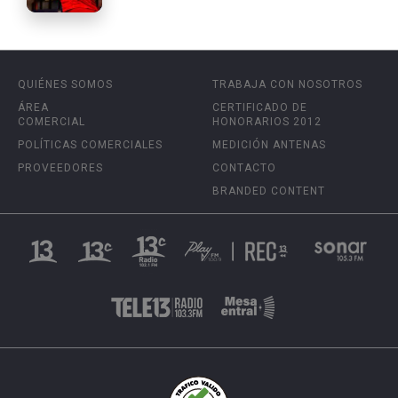
QUIÉNES SOMOS
TRABAJA CON NOSOTROS
ÁREA
CERTIFICADO DE
COMERCIAL
HONORARIOS 2012
POLÍTICAS COMERCIALES
MEDICIÓN ANTENAS
PROVEEDORES
CONTACTO
BRANDED CONTENT