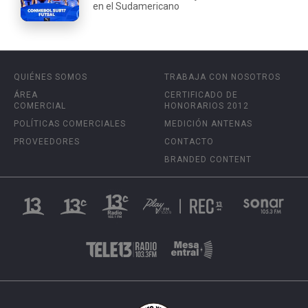
en el Sudamericano
QUIÉNES SOMOS
TRABAJA CON NOSOTROS
ÁREA
CERTIFICADO DE
COMERCIAL
HONORARIOS 2012
POLÍTICAS COMERCIALES
MEDICIÓN ANTENAS
PROVEEDORES
CONTACTO
BRANDED CONTENT