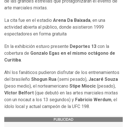
de las grandes estrellas que protagonizarán el evento de
arte marciales mixtas.
La cita fue en el estadio
Arena Da Baixada
, en una
actividad abierta al público, donde asistieron 1999
espectadores en forma gratuita
En la exhibición estuvo presente
Deportes 13
con la
cobertura de
Gonzalo Egas en el mismo octágono de
Curitiba
.
Ahí los fanáticos pudieron disfrutar de los entrenamientos
del brasileño
Shogun Rua
(semi pesado),
Jacaré Souza
(peso medio), el norteamericano
Stipe Miocic
(pesado),
Víctor Belfort
(que debutó en las artes marciales mixtas
con un nocaut a los 13 segundos) y
Fabricio Werdum
, el
ídolo local y actual campeón de la UFC 198.
PUBLICIDAD