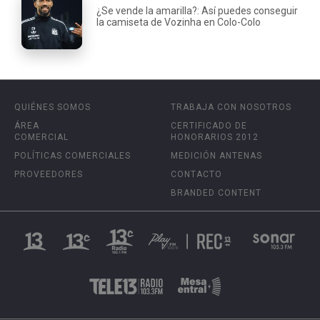
¿Se vende la amarilla?: Así puedes conseguir
la camiseta de Vozinha en Colo-Colo
QUIÉNES SOMOS
TRABAJA CON NOSOTROS
ÁREA
CERTIFICADO DE
COMERCIAL
HONORARIOS 2012
POLÍTICAS COMERCIALES
MEDICIÓN ANTENAS
PROVEEDORES
CONTACTO
BRANDED CONTENT