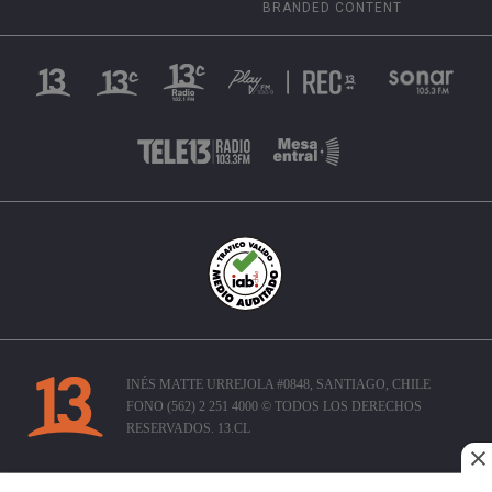
BRANDED CONTENT
INÉS MATTE URREJOLA #0848, SANTIAGO, CHILE
FONO (562) 2 251 4000 © TODOS LOS DERECHOS
RESERVADOS. 13.CL