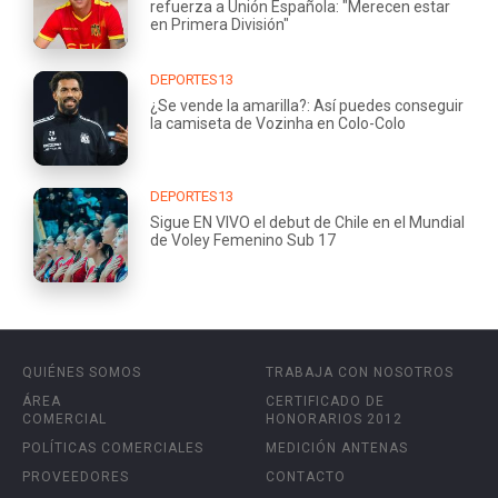
refuerza a Unión Española: "Merecen estar
en Primera División"
DEPORTES13
¿Se vende la amarilla?: Así puedes conseguir
la camiseta de Vozinha en Colo-Colo
DEPORTES13
Sigue EN VIVO el debut de Chile en el Mundial
de Voley Femenino Sub 17
QUIÉNES SOMOS
TRABAJA CON NOSOTROS
ÁREA
CERTIFICADO DE
COMERCIAL
HONORARIOS 2012
POLÍTICAS COMERCIALES
MEDICIÓN ANTENAS
PROVEEDORES
CONTACTO