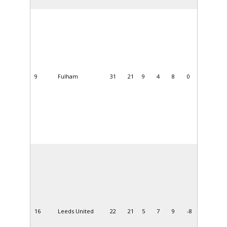
9
Fulham
31
21
9
4
8
0
16
Leeds United
22
21
5
7
9
-8