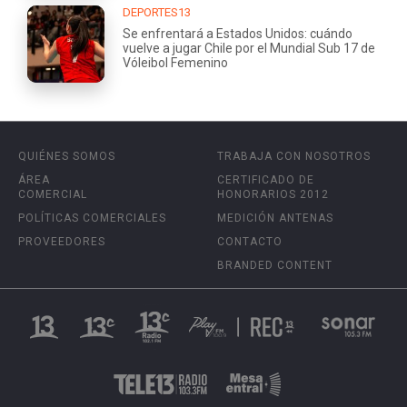
DEPORTES13
Se enfrentará a Estados Unidos: cuándo
vuelve a jugar Chile por el Mundial Sub 17 de
Vóleibol Femenino
QUIÉNES SOMOS
TRABAJA CON NOSOTROS
ÁREA
CERTIFICADO DE
COMERCIAL
HONORARIOS 2012
POLÍTICAS COMERCIALES
MEDICIÓN ANTENAS
PROVEEDORES
CONTACTO
BRANDED CONTENT