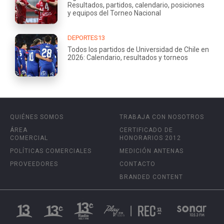
Resultados, partidos, calendario, posiciones
y equipos del Torneo Nacional
DEPORTES13
Todos los partidos de Universidad de Chile en
2026: Calendario, resultados y torneos
QUIÉNES SOMOS
TRABAJA CON NOSOTROS
ÁREA
CERTIFICADO DE
COMERCIAL
HONORARIOS 2012
POLÍTICAS COMERCIALES
MEDICIÓN ANTENAS
PROVEEDORES
CONTACTO
BRANDED CONTENT