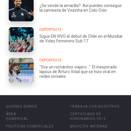
¿Se vende la amarilla?: Así puedes conseguir
la camiseta de Vozinha en Colo-Colo
DEPORTES13
Sigue EN VIVO el debut de Chile en el Mundial
de Voley Femenino Sub 17
DEPORTES13
"Soy un romántico viajero...": El inesperado
lapsus de Arturo Vidal que se hizo viral en
redes sociales
QUIÉNES SOMOS
TRABAJA CON NOSOTROS
ÁREA
CERTIFICADO DE
COMERCIAL
HONORARIOS 2012
POLÍTICAS COMERCIALES
MEDICIÓN ANTENAS