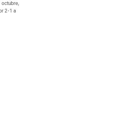
 octubre,
or 2-1 a