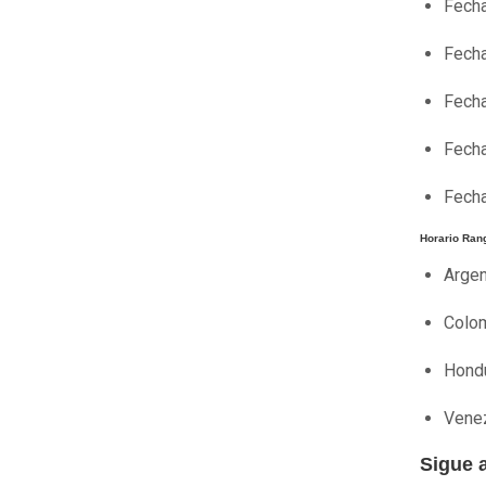
Fecha
Fecha
Fecha
Fecha
Fecha
Horario Rang
Argen
Colom
Hondu
Venez
Sigue 