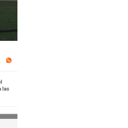
l
 las