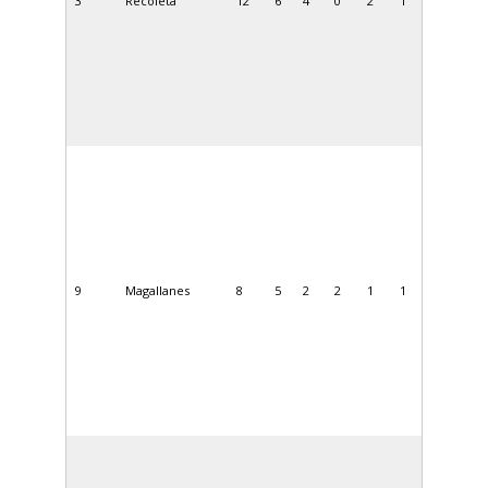
3
Recoleta
12
6
4
0
2
1
9
Magallanes
8
5
2
2
1
1