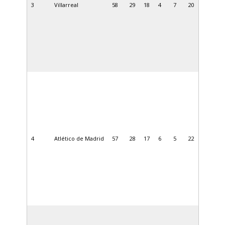
3
Villarreal
58
29
18
4
7
20
4
Atlético de Madrid
57
28
17
6
5
22