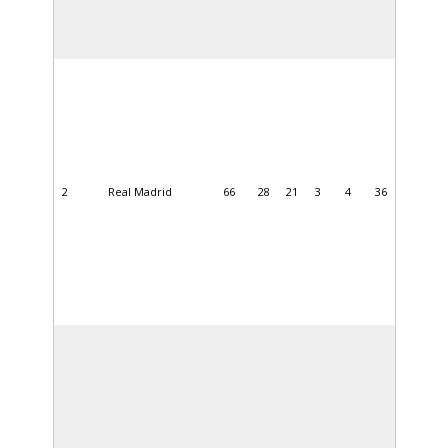
2
Real Madrid
66
28
21
3
4
36