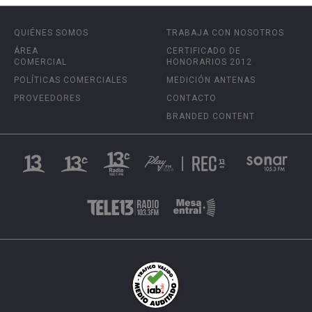
QUIÉNES SOMOS
TRABAJA CON NOSOTROS
ÁREA
CERTIFICADO DE
COMERCIAL
HONORARIOS 2012
POLÍTICAS COMERCIALES
MEDICIÓN ANTENAS
PROVEEDORES
CONTACTO
BRANDED CONTENT