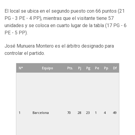
El local se ubica en el segundo puesto con 66 puntos (21
PG - 3 PE - 4 PP), mientras que el visitante tiene 57
unidades y se coloca en cuarto lugar de la tabla (17 PG - 6
PE - 5 PP).
José Munuera Montero es el árbitro designado para
controlar el partido.
N°
Equipo
Pts.
Pj
Pg
Pe
Pp
Df
1
Barcelona
70
28
23
1
4
49