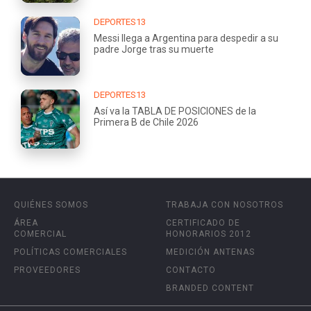
DEPORTES13
Messi llega a Argentina para despedir a su
padre Jorge tras su muerte
DEPORTES13
Así va la TABLA DE POSICIONES de la
Primera B de Chile 2026
QUIÉNES SOMOS
TRABAJA CON NOSOTROS
ÁREA
CERTIFICADO DE
COMERCIAL
HONORARIOS 2012
POLÍTICAS COMERCIALES
MEDICIÓN ANTENAS
PROVEEDORES
CONTACTO
BRANDED CONTENT