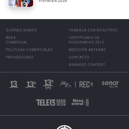
Primera B 2026
QUIÉNES SOMOS
TRABAJA CON NOSOTROS
ÁREA
CERTIFICADO DE
COMERCIAL
HONORARIOS 2012
POLÍTICAS COMERCIALES
MEDICIÓN ANTENAS
PROVEEDORES
CONTACTO
BRANDED CONTENT