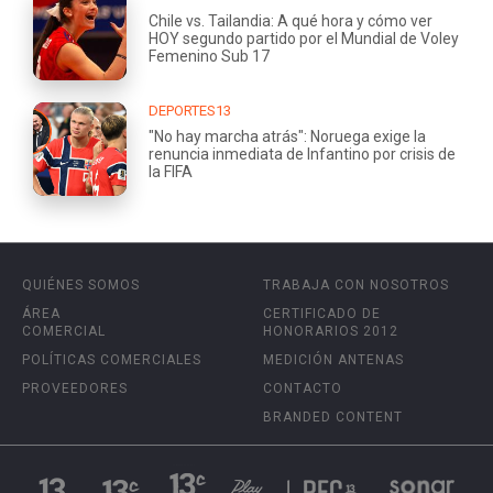
Chile vs. Tailandia: A qué hora y cómo ver
HOY segundo partido por el Mundial de Voley
Femenino Sub 17
DEPORTES13
"No hay marcha atrás": Noruega exige la
renuncia inmediata de Infantino por crisis de
la FIFA
QUIÉNES SOMOS
TRABAJA CON NOSOTROS
ÁREA
CERTIFICADO DE
COMERCIAL
HONORARIOS 2012
POLÍTICAS COMERCIALES
MEDICIÓN ANTENAS
PROVEEDORES
CONTACTO
BRANDED CONTENT