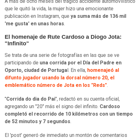
A más de ocho meses del trágico accidente automovilístico
que le quitó la vida, la mujer hizo una emocionante
publicación en Instagram, que
ya suma más de 136 mil
'me gusta' en unas horas
.
El homenaje de Rute Cardoso a Diogo Jota:
"Infinito"
Se trata de una serie de fotografías en las que se ve
participando de
una corrida por el Día del Padre en
Oporto, ciudad de Portuga
l. En ella,
homenajeó al
difunto jugador usando la dorsal número 20, el
emblemático número de Jota en los "Reds"
.
"
Corrida do dia do Pai
", redactó en su cuenta oficial,
agregando un "20" más el signo del infinito.
Cardoso
completó el recorrido de 10 kilómetros con un tiempo
de 52 minutos y 7 segundos
.
El 'post' generó de inmediato un montón de comentarios