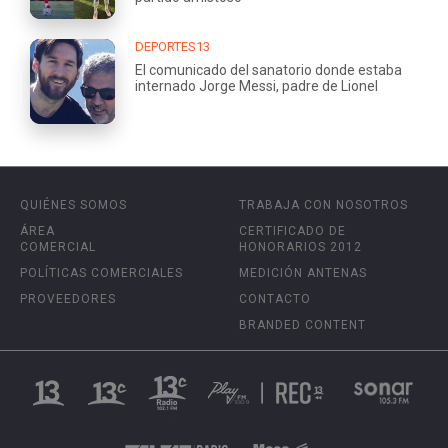
DEPORTES13
El comunicado del sanatorio donde estaba
internado Jorge Messi, padre de Lionel
QUIÉNES SOMOS
TRABAJA CON NOSOTROS
ÁREA
CERTIFICADO DE
COMERCIAL
HONORARIOS 2012
POLÍTICAS COMERCIALES
MEDICIÓN ANTENAS
PROVEEDORES
CONTACTO
BRANDED CONTENT