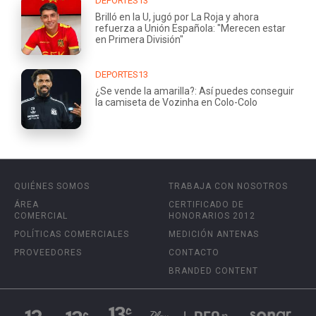
DEPORTES13
Brilló en la U, jugó por La Roja y ahora
refuerza a Unión Española: "Merecen estar
en Primera División"
DEPORTES13
¿Se vende la amarilla?: Así puedes conseguir
la camiseta de Vozinha en Colo-Colo
QUIÉNES SOMOS
TRABAJA CON NOSOTROS
ÁREA
CERTIFICADO DE
COMERCIAL
HONORARIOS 2012
POLÍTICAS COMERCIALES
MEDICIÓN ANTENAS
PROVEEDORES
CONTACTO
BRANDED CONTENT