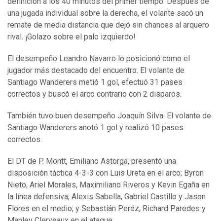
definición a los 40 minutos del primer tiempo. Después de
una jugada individual sobre la derecha, el volante sacó un
remate de media distancia que dejó sin chances al arquero
rival. ¡Golazo sobre el palo izquierdo!
El desempeño Leandro Navarro lo posicionó como el
jugador más destacado del encuentro. El volante de
Santiago Wanderers metió 1 gol, efectuó 31 pases
correctos y buscó el arco contrario con 2 disparos.
También tuvo buen desempeño Joaquín Silva. El volante de
Santiago Wanderers anotó 1 gol y realizó 10 pases
correctos.
El DT de P. Montt, Emiliano Astorga, presentó una
disposición táctica 4-3-3 con Luis Ureta en el arco; Byron
Nieto, Ariel Morales, Maximiliano Riveros y Kevin Egaña en
la línea defensiva; Alexis Sabella, Gabriel Castillo y Jason
Flores en el medio; y Sebastián Peréz, Richard Paredes y
Manley Clerveaux en el ataque.