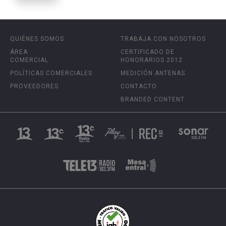
QUIÉNES SOMOS
TRABAJA CON NOSOTROS
ÁREA
CERTIFICADO DE
COMERCIAL
HONORARIOS 2012
POLÍTICAS COMERCIALES
MEDICIÓN ANTENAS
PROVEEDORES
CONTACTO
BRANDED CONTENT