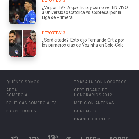
DEPORTES13
¿Va por TV?: A qué hora y cómo ver EN VIVO
a Universidad Católica vs. Cobresal por la
Liga de Primera
DEPORTES13
¿Será citado?: Esto dijo Fernando Ortiz por
los primeros días de Vozinha en Colo-Colo
QUIÉNES SOMOS
TRABAJA CON NOSOTROS
ÁREA
CERTIFICADO DE
COMERCIAL
HONORARIOS 2012
POLÍTICAS COMERCIALES
MEDICIÓN ANTENAS
PROVEEDORES
CONTACTO
BRANDED CONTENT